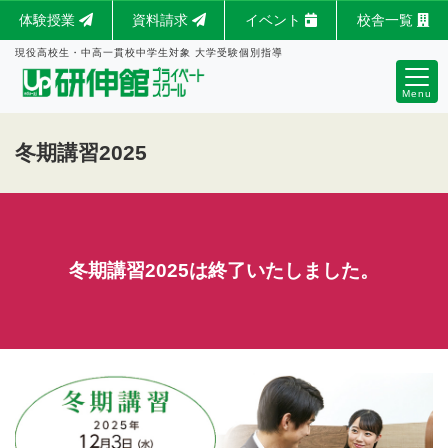
体験授業
資料請求
イベント
校舎一覧
現役高校生・中高一貫校中学生対象 大学受験個別指導
Menu
冬期講習2025
冬期講習2025は終了いたしました。