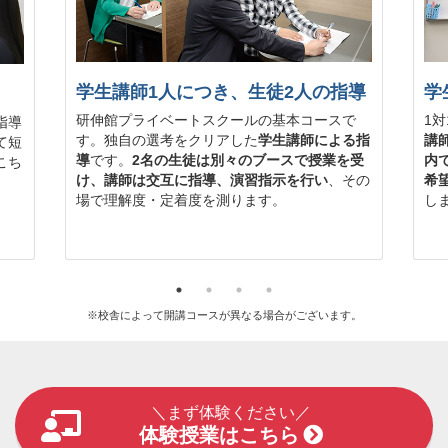
学生講師1人につき、生徒2人の指導
学
研伸館プライベートスクールの基本コースで
1
指導
す。独自の選考をクリアした
学生講師による指
講
て短
導
です。
2名の生徒は別々のブースで授業を受
内
こち
け、講師は交互に指導、演習指示を行い
、その
希
場で理解度・定着度を測ります。
し
※校舎によって開講コースが異なる場合がございます。
＼まず体験ください／
体験授業はこちら