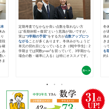
基本
定期考査でなかなか良い点数を取れない方
冬
休み
は“長期休暇＝復習”という意識が強いですが、
が
通り
実は
“3学期の予習”
をする方が
点数アップにつ
休
普段
ながる
ことが多くあります。冬休みがちょうど
き
を確
単元の切れ目になっているとき（例[中学生]：2
っ
2
しあ
学期までは関数y=ax
を習っていて、3学期から
を
通い
場合の数・確率に入る）は特にオススメです。
約
きま
次へ ≫