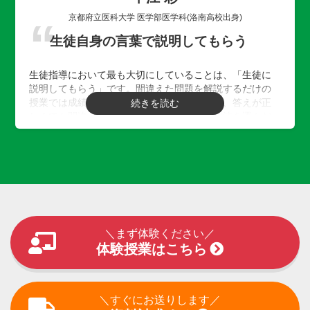
京都府立医科大学 医学部医学科(洛南高校出身)
生徒自身の言葉で説明してもらう
生徒指導において最も大切にしていることは、「生徒に
説明してもらう」です。間違えた問題を解説するだけの
授業では成績は上がりません。私の授業では、答えが正
しくても間違えていても「どのようにその解法を選んだ
のか」「今までに解いた問題との共通点は何か」「なぜ
この問題ではその公式を使わないのか」といった多くの
投げかけをして、生徒自身の言葉で説明してもらうよう
にしています。そうすることで、今まで身に付けてきた
知識のうち「何が使えるのか」「どのように使うのか」
といった応用力を身に付けることができ、成績を上げる
ことができます。
＼まず体験ください／
体験授業はこちら
＼すぐにお送りします／