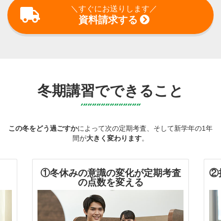
＼すぐにお送りします／
資料請求する
冬期講習でできること
この冬をどう過ごすか
によって次の定期考査、そして新学年の1年
間が
大きく変わります
。
①冬休みの意識の変化が定期考査
②
の点数を変える